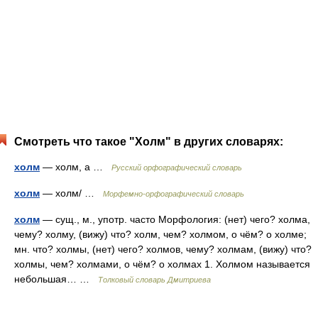
Смотреть что такое "Холм" в других словарях:
холм
— холм, а …
Русский орфографический словарь
холм
— холм/ …
Морфемно-орфографический словарь
холм
— сущ., м., употр. часто Морфология: (нет) чего? холма,
чему? холму, (вижу) что? холм, чем? холмом, о чём? о холме;
мн. что? холмы, (нет) чего? холмов, чему? холмам, (вижу) что?
холмы, чем? холмами, о чём? о холмах 1. Холмом называется
небольшая… …
Толковый словарь Дмитриева