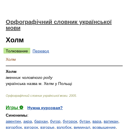
Орфографічний словник української
мови
Холм
Толкование
Перевод
Холм
—————————————————————————————
Холм
іменник чоловічого роду
українська назва м. Хелм у Польщі
Орфографічний словник української мови
.
2005
.
Игры ⚽
Нужна курсовая?
Синонимы
:
авентин
,
акра
,
бархан
,
бугор
,
бугорок
,
бутан
,
вара
,
ватикан
,
взгорбок
,
взгорок
,
взгорье
,
взлобок
,
виминал
,
возвышение
,