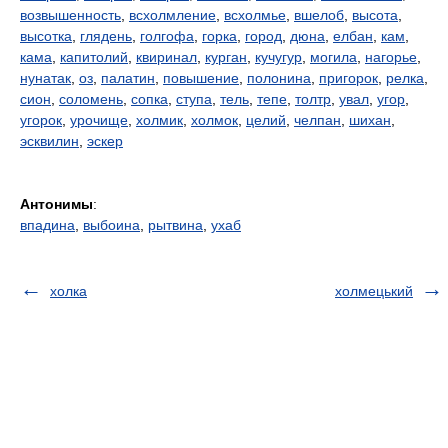
возвышенность
,
всхолмление
,
всхолмье
,
вшелоб
,
высота
,
высотка
,
глядень
,
голгофа
,
горка
,
город
,
дюна
,
елбан
,
кам
,
кама
,
капитолий
,
квиринал
,
курган
,
кучугур
,
могила
,
нагорье
,
нунатак
,
оз
,
палатин
,
повышение
,
полонина
,
пригорок
,
релка
,
сион
,
соломень
,
сопка
,
ступа
,
тель
,
тепе
,
толтр
,
увал
,
угор
,
угорок
,
урочище
,
холмик
,
холмок
,
целий
,
челпан
,
шихан
,
эсквилин
,
эскер
Антонимы
:
впадина
,
выбоина
,
рытвина
,
ухаб
холка
холмецький