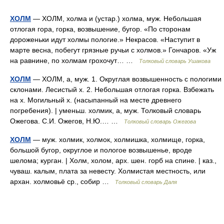
ХОЛМ
— ХОЛМ, холма и (устар.) холма, муж. Небольшая
отлогая гора, горка, возвышение, бугор. «По сторонам
дороженьки идут холмы пологие.» Некрасов. «Наступит в
марте весна, побегут грязные ручьи с холмов.» Гончаров. «Уж
на равнине, по холмам грохочут… …
Толковый словарь Ушакова
ХОЛМ
— ХОЛМ, а, муж. 1. Округлая возвышенность с пологими
склонами. Лесистый х. 2. Небольшая отлогая горка. Взбежать
на х. Могильный х. (насыпанный на месте древнего
погребения). | уменьш. холмик, а, муж. Толковый словарь
Ожегова. С.И. Ожегов, Н.Ю.… …
Толковый словарь Ожегова
ХОЛМ
— муж. холмик, холмок, холмишка, холмище, горка,
большой бугор, округлое и пологое возвышенье, вроде
шелома; курган. | Холм, холом, арх. шен. горб на спине. | каз.,
чуваш. калым, плата за невесту. Холмистая местность, или
архан. холмовьё ср., собир …
Толковый словарь Даля