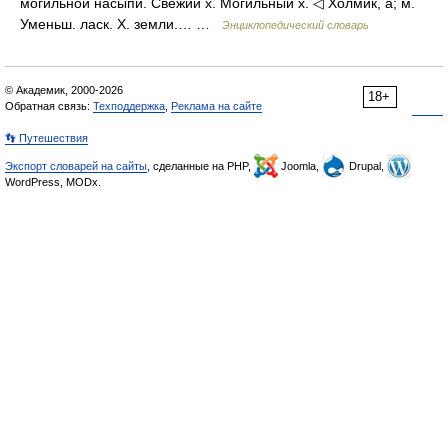
могильной насыпи. Свежий х. Могильный х. ◁ Холмик, а; м.
Уменьш. ласк. Х. земли.… …
Энциклопедический словарь
© Академик, 2000-2026
18+
Обратная связь:
Техподдержка
,
Реклама на сайте
👣 Путешествия
Экспорт словарей на сайты
, сделанные на PHP,
Joomla,
Drupal,
WordPress, MODx.