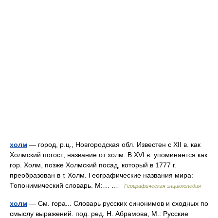
холм
— город, р.ц., Новгородская обл. Известен с XII в. как
Холмский погост; название от холм. В XVI в. упоминается как
гор. Холм, позже Холмский посад, который в 1777 г.
преобразован в г. Холм. Географические названия мира:
Топонимический словарь. М:… …
Географическая энциклопедия
холм
— См. гора... Словарь русских синонимов и сходных по
смыслу выражений. под. ред. Н. Абрамова, М.: Русские